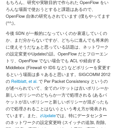
もちろん、研究や実験目的で作られた OpenFlow をい
ろんな場面で使おうとすると課題はあるので、
OpenFlow 自体の研究もされています (僕もやってます
(^^;)。
今後 SDN が一般的になっていくのか衰退していくの
か、まだ分からないですが、どちらに進んでも将来的
に使えそうだなぁと思っている話題は、ネットワーク
の設定変更やUpdateの話。OpenFlow だとフローエン
トリ、OpenFlow でない場合でも ACL や経由する
Middlebox (Firewall や IDS など) などポリシーを変更す
るという場面は多々あると思います。SIGCOMM 2012
の
Reitblatt, et al.
で Per Packet Consistency というの
が述べられていて、全てのパケットは古いポリシーか
新しいポリシーのどちらか一方で処理される (あるパ
ケットが古いポリシーと新しいポリシーが混ざったも
ので処理されることはない) という考え方が発表され
ています。また、
zUpdate
では、特にデータセンター
のネットワークの設定変更時 (スイッチの追加, 削除,