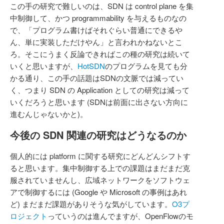
この手の研究で難しいのは、SDN は control plane を集
中制御して、かつ programmability を与えるものなの
で、「プログラム書けばそれぐらい普通にできるや
ん、単に実装しただけやん」と言われかねないとこ
ろ。そこにうまく反論できればこの種の研究は続いて
いくと思いますが、
HotSDN
のプログラムを見ても分
かる通り、この手の話題はSDNの文脈では減ってい
く、つまり SDN の Application としての研究は減って
いくだろうと思います (SDNは前面に出さない方向に
進むんじゃないかと)。
今後の SDN 関連の研究はどうなるのか
個人的には platform に関する研究にどんどんシフトす
ると思います。集中制御する上での課題はまだまだ克
服されていませんし、広域ネットワークをソフトウェ
アで制御するには (Google や Microsoft の事例はあれ
ど) まだまだ課題がありそうな気がしています。
O3プ
ロジェクト
っていうのは進んでますが、OpenFlowのモ