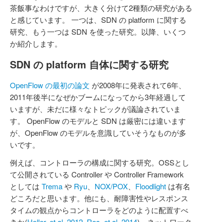
茶飯事なわけですが、大きく分けて2種類の研究がある
と感じています。 一つは、SDN の platform に関する
研究、もう一つは SDN を使った研究。以降、いくつ
か紹介します。
SDN の platform 自体に関する研究
OpenFlow の最初の論文
が2008年に発表されて6年、
2011年後半になぜかブームになってから3年経過して
いますが、未だに様々なトピックが議論されていま
す。 OpenFlow のモデルと SDN は厳密には違います
が、OpenFlow のモデルを意識していそうなものが多
いです。
例えば、コントローラの構成に関する研究。OSSとし
て公開されている Controller や Controller Framework
としては
Trema
や
Ryu
、
NOX/POX
、
Floodlight
は有名
どころだと思います。他にも、耐障害性やレスポンス
タイムの観点からコントローラをどのように配置すべ
きか(
Heller, et al. 2012
,
Ros, et al. 2014
)、ネットワーク