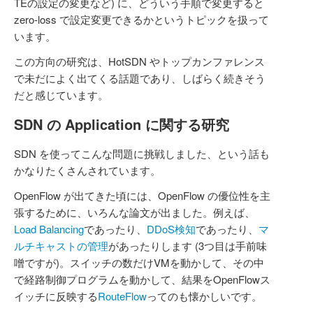
TEの設定の変更など) に、どういう手順で変更すると
zero-loss で設定変更できるかというトピックを扱って
います。
この方向の研究は、HotSDN やトップカンファレンス
で未だによく出てくる話題であり、しばらく続きそう
だと感じています。
SDN の Application に関する研究
SDN を使ってこんな問題に挑戦しました、という話も
かなりたくさんされています。
OpenFlow が出てきた頃には、OpenFlow の優位性を主
張するために、いろんな論文が出ました。例えば、
Load Balancing
であったり、
DDoS検知
であったり、
マ
ルチキャストの管理
があったりします (3つ目は手前味
噌ですが)。スイッチの数だけVMを動かして、その中
で経路制御プログラムを動かして、結果をOpenFlowス
イッチに反映する
RouteFlow
ってのも懐かしいです。