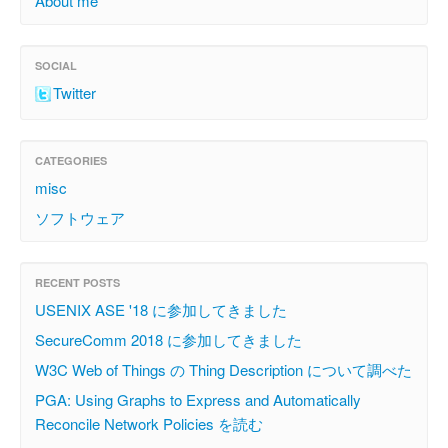
About me
SOCIAL
Twitter
CATEGORIES
misc
ソフトウェア
RECENT POSTS
USENIX ASE '18 に参加してきました
SecureComm 2018 に参加してきました
W3C Web of Things の Thing Description について調べた
PGA: Using Graphs to Express and Automatically
Reconcile Network Policies を読む