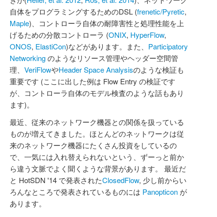
自体をプログラミングするためのDSL (
frenetic/Pyretic
,
Maple
)、コントローラ自体の耐障害性と処理性能を上
げるための分散コントローラ (
ONIX
,
HyperFlow
,
ONOS
,
ElastiCon
)などがあります。また、
Participatory
Networking
のようなリソース管理やヘッダー空間管
理、
VeriFlow
や
Header Space Analysis
のような検証も
重要です (ここに出した例は Flow Entry の検証です
が、コントローラ自体のモデル検査のような話もあり
ます)。
最近、従来のネットワーク機器との関係を扱っている
ものが増えてきました。ほとんどのネットワークは従
来のネットワーク機器にたくさん投資をしているの
で、一気には入れ替えられないという、ずーっと前か
ら違う文脈でよく聞くような背景があります。 最近だ
と HotSDN '14 で発表された
ClosedFlow
, 少し前からい
ろんなところで発表されているものには
Panopticon
が
あります。